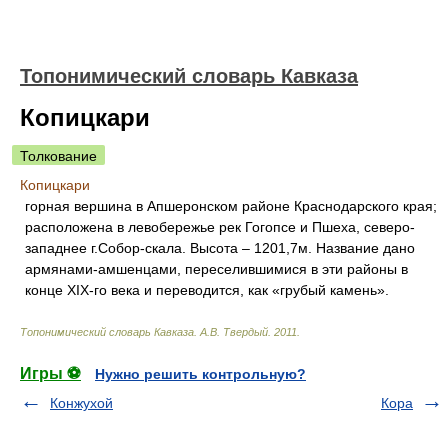
Топонимический словарь Кавказа
Копицкари
Толкование
Копицкари
горная вершина в Апшеронском районе Краснодарского края;
расположена в левобережье рек Гогопсе и Пшеха, северо-
западнее г.Собор-скала. Высота – 1201,7м. Название дано
армянами-амшенцами, переселившимися в эти районы в
конце XIX-го века и переводится, как «грубый камень».
Топонимический словарь Кавказа
.
А.В. Твердый
.
2011
.
Игры ⚽
Нужно решить контрольную?
Конжухой
Кора